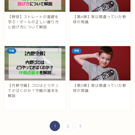
【野球】ストレートの基礎を
【第4弾】実は間違っていた野
学ぶ！ボールの正しい握り方
球の常識
と投げ方について解説
守備
特集
【内野守備】ゴロはどうやっ
【第3弾】実は間違っていた野
てさばくのか？守備の基本を
球の常識
解説
1
2
3