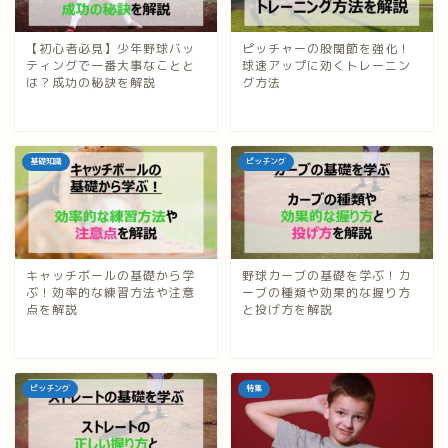
【初心者必見】少年野球バッ
ピッチャーの股関節を強化！
ティングで一番大事なことと
球速アップに効くトレーニン
は？成功の秘訣を解説
グ方法
基礎知識
ピッチング
キャッチボールの基礎から学
野球カーブの基礎を学ぶ！カ
ぶ！効率的な練習方法や注意
ーブの種類や効果的な握り方
点を解説
と投げ方を解説
ピッチング
特集