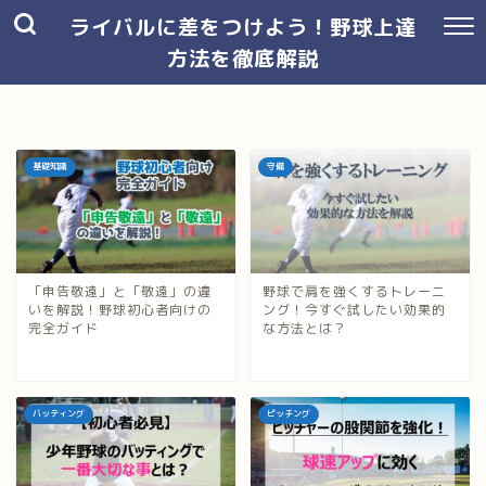
ライバルに差をつけよう！野球上達
方法を徹底解説
基礎知識
守備
「申告敬遠」と「敬遠」の違
野球で肩を強くするトレーニ
いを解説！野球初心者向けの
ング！今すぐ試したい効果的
完全ガイド
な方法とは？
バッティング
ピッチング