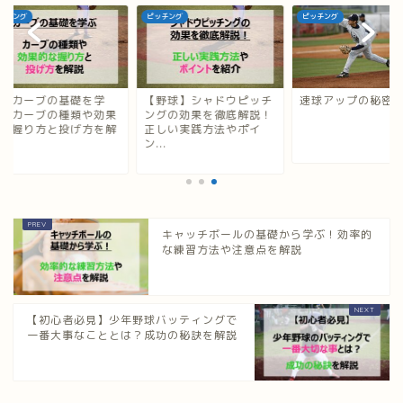
チング
ピッチング
ピッチング
球カーブの基礎を学
【野球】シャドウピッチ
速球アップの秘密
！カーブの種類や効果
ングの効果を徹底解説！
な握り方と投げ方を解
正しい実践方法やポイ
ン...
キャッチボールの基礎から学ぶ！効率的
な練習方法や注意点を解説
【初心者必見】少年野球バッティングで
一番大事なこととは？成功の秘訣を解説