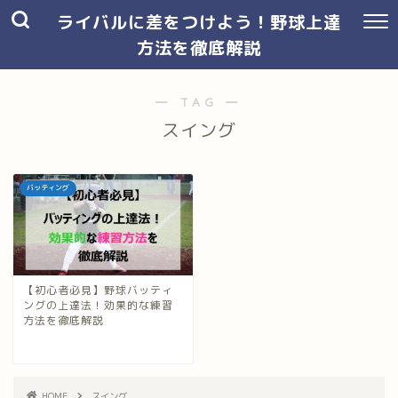
ライバルに差をつけよう！野球上達
方法を徹底解説
― TAG ―
スイング
バッティング
【初心者必見】野球バッティ
ングの上達法！効果的な練習
方法を徹底解説
HOME
スイング